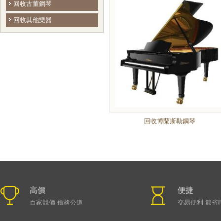
回收古董鋼琴
回收其他樂器
回收博蘭斯勒鋼琴
高價
便捷
百家競價 價格公道
交易便利 節省