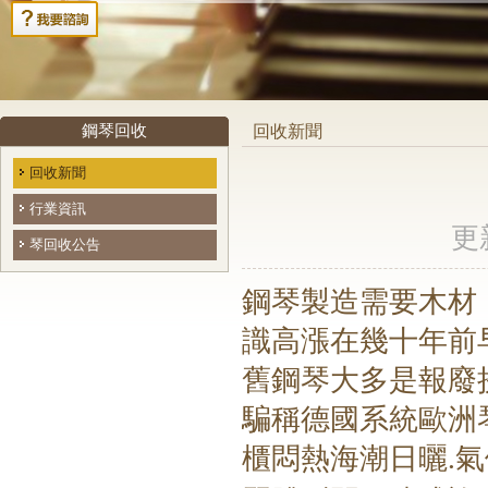
鋼琴回收
回收新聞
回收新聞
行業資訊
更新
琴回收公告
鋼琴製造需要木材
識高漲在幾十年前
舊鋼琴大多是報廢
騙稱德國系統歐洲
櫃悶熱海潮日曬
氣
.