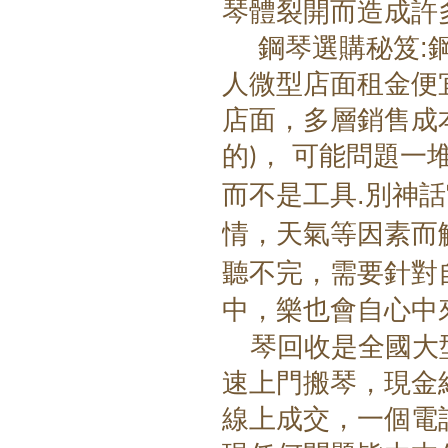
許
琴體裂開而造成
秘笈
:
鋼琴選購
人微型店面租金便
店面
，
多層銷售成
，
的
可能問題一
)
.
而不是工具
別神話
，
情
天氣等因素而
，
需要
聽不完
針對
，
中
樂也會自心中
琴回收是全國大
速上門搬琴，現金
線上成交，一個電