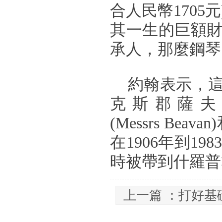
合人民幣170
其一生的巨額
承人，那麼鋼琴
約翰表示，這
克斯郡薩夫倫沃爾
(Messrs Bea
在1906年到1
時被帶到什羅普
上一篇 ：
打好基