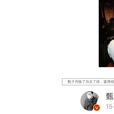
甄子丹除了功夫了得，還彈得