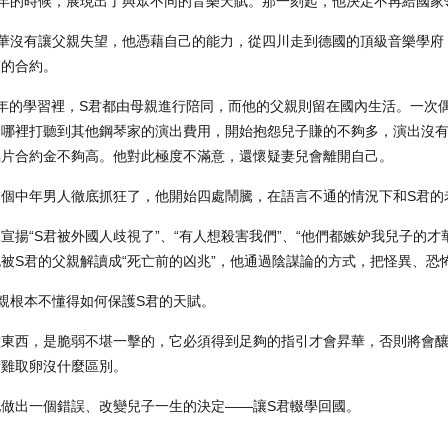
幼年的時候，展現出了與眾不同的音樂天賦。那一刻起，他決定不再給國家
才華沒有讓父親失望，他憑藉自己的能力，從四川走到德國的頂級音樂學府
人的合約。
年的學習裡，S君都由母親進行陪同，而他的父親則留在國內生活。一次
從哪裡打聽到其他鋼琴家的演出費用，開始抱怨兒子賺的不夠多，演出沒
唱片合約金不夠高。他對此極度不滿意，還懷疑妻兒會離開自己。
這個中年男人徹底抓狂了，他開始四處鬧騰，在語言不通的情況下和S君的
宣揚“S君被外國人歧視了”、“有人想殺害我們”、“他們都嫉妒我兒子的
被S君的父親解讀成“死亡前的凶兆”，他通過陰謀論的方式，把怪異、恐
親根本不懂得如何保護S君的天賦。
種東西，是脆弱不堪一擊的，它必須得到足夠的指引才會昇華，否則將會釀
殺雞取卵沒什麼區別。
他做出一個錯誤、改變兒子一生的決定——讓S君輟學回國。