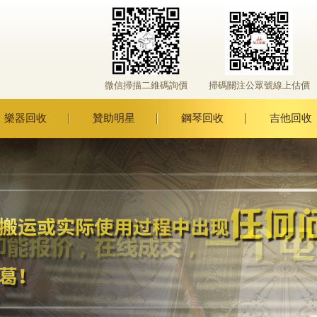
微信掃描二維碼詢價
掃碼關注公眾號線上估價
樂器回收
贊助明星
鋼琴回收
吉他回收