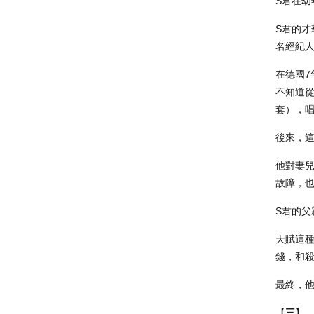
S君在
S君的
名經紀
在德國7
不知道
套），
後來，
他對妻兒
故障，也
S君的父
天賦這
錢，和
最終，
【
三
】