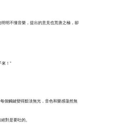
他明明不懂音樂，提出的意見也荒唐之極，卻
來！”
，每個觸鍵變得黯淡無光，音色和樂感蕩然無
口絕對是要吐的。