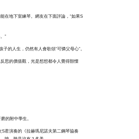
能在地下室練琴。網友在下面評論，“如果S
。”
孩子的人生，仍然有人會歌頌“可憐父母心”。
不反思的價值觀，光是想想都令人覺得顫慄
折磨的附中學生。
次S君演奏的《拉赫瑪尼諾夫第二鋼琴協奏
說，呐，聽見沒有？多美。