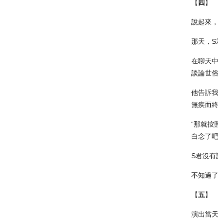
【
四
】
說起來
那天，
在聊天
談論世
他告訴
無疾而
“那就
白念了吧
S君沒有
不知過了
【
五
】
演出當天