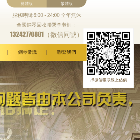
簡體版
繁體版
服務時間:6:00 - 24:00 全年無休
全國鋼琴回收聯繫李老師：
13242770881（微信同號）
鋼琴常識
聯繫我們
掃微信獲取線上估價