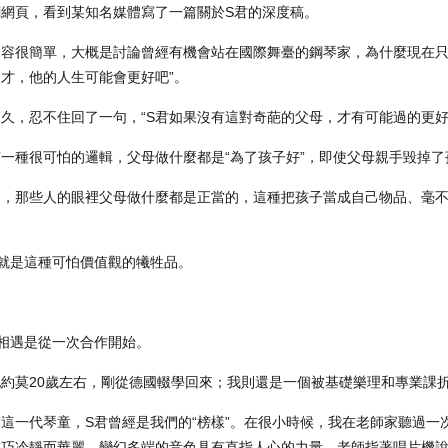
刷網頁，看到某知名媒體寫了一篇關於S君的深度稿。
容很簡單，大概是討論曾經有機會站在國際舞臺的鋼琴家，為什麼現在只
才，他的人生可能會更好吧”。
久，忍不住回了一句，“S君如果沒有這對奇葩的父母，才有可能過的更好
一種很可怕的邏輯，父母做什麼都是“為了孩子好”，即使父母親手毀掉了
之，那些人的眼裡父母做什麼都是正當的，這種把孩子當成自己物品、毫
就是這種可怕價值觀的犧牲品。
相遇是從一次合作開始。
約莫20歲左右，剛從德國輟學回來；我則還是一個被基礎樂理和專業課
這一代琴童，S君曾經是我們的“榜樣”。在很小時候，我在老師家聽過一
技巧冷靜而華麗，變幻多端的音色具有直指人心的力量。老師指著唱片機