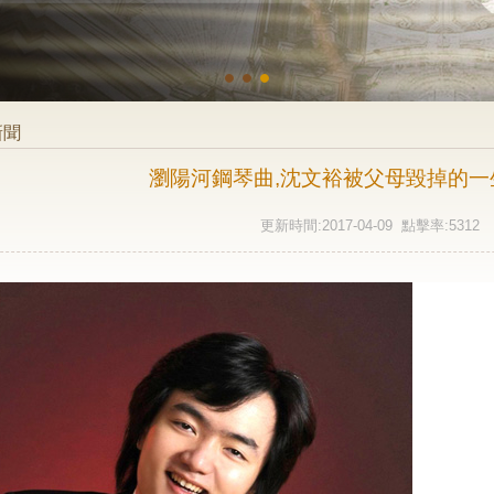
新聞
瀏陽河鋼琴曲,沈文裕被父母毀掉的一生
更新時間:2017-04-09 點擊率:5312