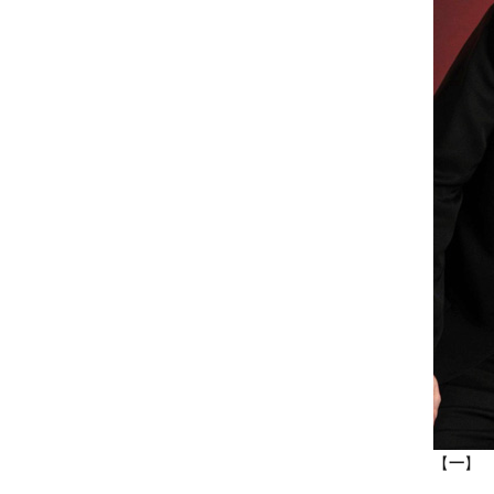
【
一
】