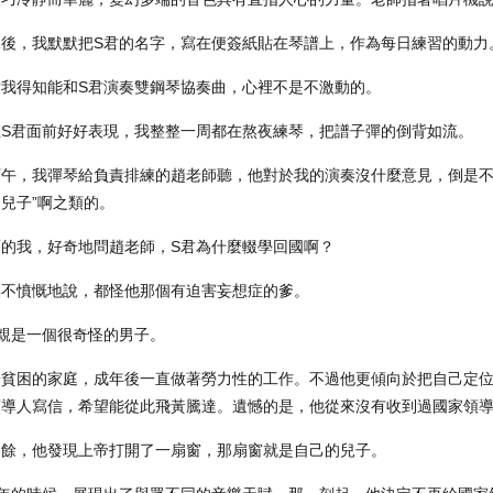
課後，我默默把S君的名字，寫在便簽紙貼在琴譜上，作為每日練習的動力
當我得知能和S君演奏雙鋼琴協奏曲，心裡不是不激動的。
在S君面前好好表現，我整整一周都在熬夜練琴，把譜子彈的倒背如流。
午，我彈琴給負責排練的趙老師聽，他對於我的演奏沒什麼意見，倒是不停
兒子”啊之類的。
厲的我，好奇地問趙老師，S君為什麼輟學回國啊？
無不憤慨地說，都怪他那個有迫害妄想症的爹。
親是一個很奇怪的男子。
貧困的家庭，成年後一直做著勞力性的工作。不過他更傾向於把自己定位
領導人寫信，希望能從此飛黃騰達。遺憾的是，他從來沒有收到過國家領
之餘，他發現上帝打開了一扇窗，那扇窗就是自己的兒子。