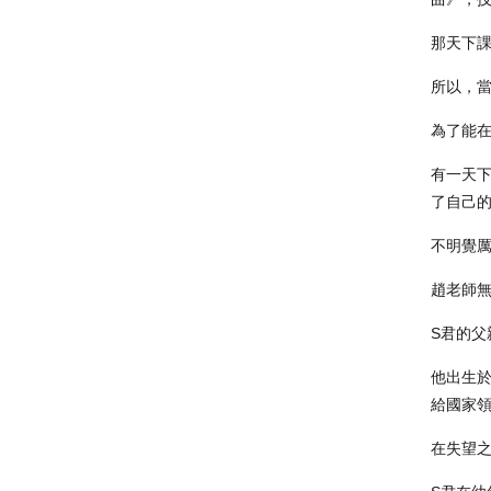
那天下
所以，
為了能
有一天下
了自己的
不明覺
趙老師
S君的父
他出生於
給國家
在失望