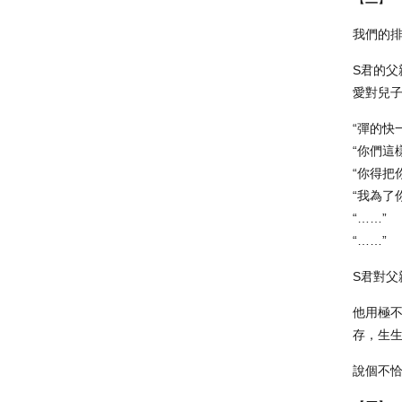
我們的
S君的
愛對兒
“彈的快
“你們這
“你得把
“我為了
“……”
“……”
S君對父
他用極
存，生
說個不恰