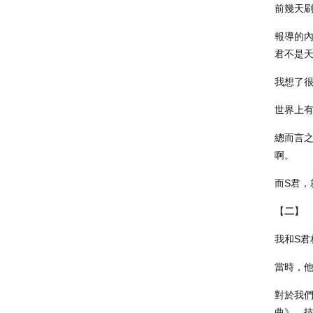
前幾天
報導的內
君不是天
我想了很
世界上有
總而言
啊。
而S君，
【
二
】
我和S君
當時，他
對於我們
曲》，