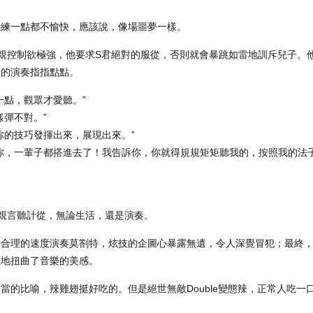
排練一點都不愉快，應該說，像場噩夢一樣。
父親控制欲極強，他要求S君絕對的服從，否則就會暴跳如雷地訓斥兒子。
子的演奏指指點點。
一點，觀眾才愛聽。”
樣彈不對。”
你的技巧發揮出來，展現出來。”
你，一輩子都搭進去了！我告訴你，你就得規規矩矩聽我的，按照我的法子
親言聽計從，無論生活，還是演奏。
不合理的速度演奏莫劄特，炫技的企圖心暴露無遺，令人深覺冒犯；最終
生地扭曲了音樂的美感。
當的比喻，辣雞翅挺好吃的。但是絕世無敵Double變態辣，正常人吃一