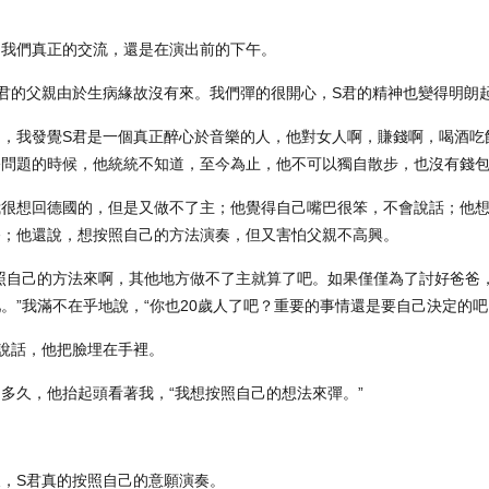
，我們真正的交流，還是在演出前的下午。
S君的父親由於生病緣故沒有來。我們彈的很開心，S君的精神也變得明朗
中，我發覺S君是一個真正醉心於音樂的人，他對女人啊，賺錢啊，喝酒吃
俗問題的時候，他統統不知道，至今為止，他不可以獨自散步，也沒有錢
我很想回德國的，但是又做不了主；他覺得自己嘴巴很笨，不會說話；他
終；他還說，想按照自己的方法演奏，但又害怕父親不高興。
按照自己的方法來啊，其他地方做不了主就算了吧。如果僅僅為了討好爸爸
。”我滿不在乎地說，“你也20歲人了吧？重要的事情還是要自己決定的吧
說話，他把臉埋在手裡。
多久，他抬起頭看著我，“我想按照自己的想法來彈。”
，S君真的按照自己的意願演奏。