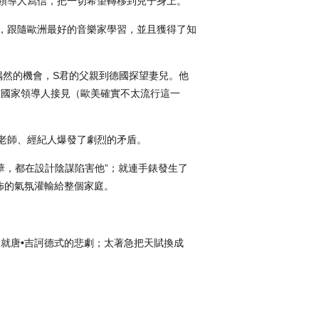
領導人寫信，把一切希望轉移到兒子身上。
，跟隨歐洲最好的音樂家學習，並且獲得了知
偶然的機會，S君的父親到德國探望妻兒。他
有國家領導人接見（歐美確實不太流行這一
老師、經紀人爆發了劇烈的矛盾。
才華，都在設計陰謀陷害他”；就連手錶發生了
怖的氣氛灌輸給整個家庭。
就唐•吉訶德式的悲劇；太著急把天賦換成