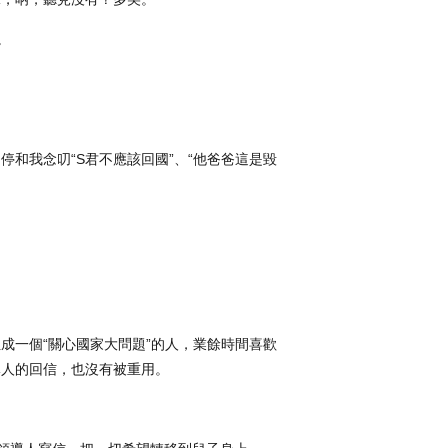
。
和我念叨“S君不應該回國”、“他爸爸這是毀
成一個“關心國家大問題”的人，業餘時間喜歡
導人的回信，也沒有被重用。