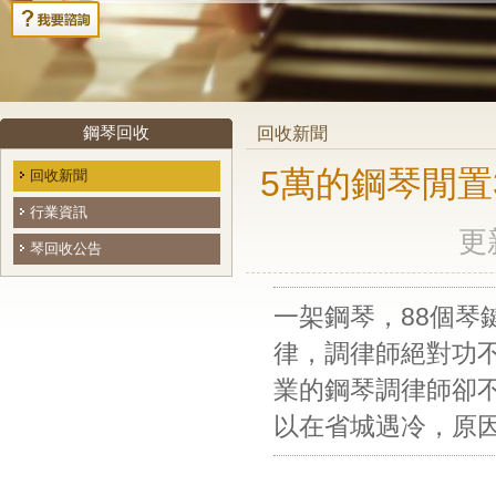
鋼琴回收
回收新聞
5萬的鋼琴閒置3
回收新聞
行業資訊
更新
琴回收公告
一架鋼琴，
88個琴
律，調律師絕對功
業的鋼琴調律師卻
以在省城遇冷，原