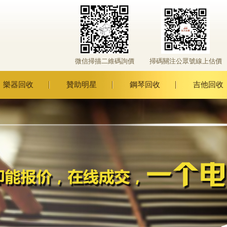
微信掃描二維碼詢價
掃碼關注公眾號線上估價
樂器回收
贊助明星
鋼琴回收
吉他回收