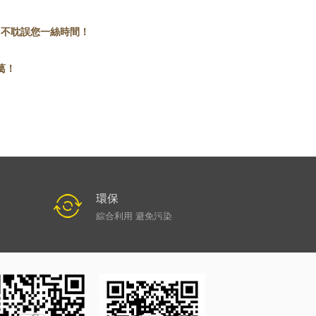
，不耽誤您一絲時間！
葛！
環保
綜合利用 避免污染