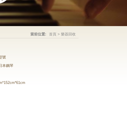
當前位置:
首頁
>
樂器回收
型號
日本鋼琴
m*152cm*61cm