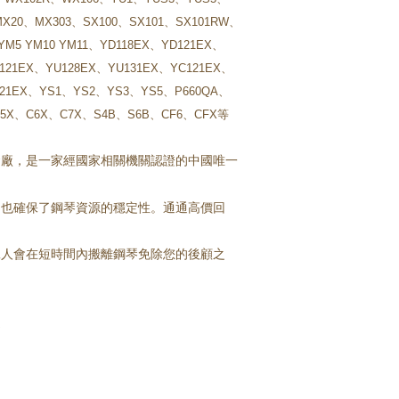
X20、MX303、SX100、SX101、SX101RW、
YM5 YM10 YM11、
YD118EX、
YD121EX、
121EX、YU128EX、
YU131EX、
YC121EX、
121EX、YS1、YS2、YS3、YS5、
P660QA、
C5X、
C6X、
C7X、S4B、S6B、CF6、CFX等
發廠，是一家經國家相關機關認證的中國唯一
，也確保了鋼琴資源的穩定性。通通高價回
工人會在短時間內搬離鋼琴免除您的後顧之
。