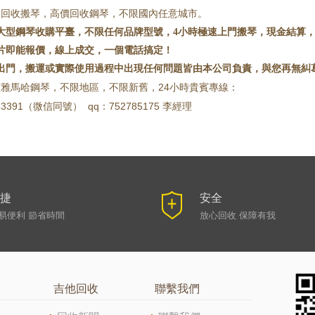
門回收搬琴，高價回收鋼琴，不限國內任意城市。
大型鋼琴收購平臺，不限任何品牌型號，4小時極速上門搬琴，現金結算
片即能報價，線上成交，一個電話搞定！
一出門，搬運或實際使用過程中出現任何問題皆由本公司負責，與您再無糾
有雅馬哈
鋼琴，不限
地區
，不限
新舊
24小時貴賓專線：
，
453391（微信同號） qq：752785175 李經理
捷
安全
易便利 節省時間
放心回收 保障有我
吉他回收
聯繫我們