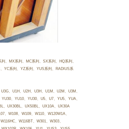
系列、MX系列、MC系列、SX系列、HQ系列、
列、YC系列、YZ系列、YUS系列、
RADIUS系
、U3G、
U1H、U2H、U3H、
U1M、U2M、U3M、
、YU30、
YU10、YU30、
U5、U7、YU5、
YUA、
BL、UX30BL、UX50BL、
UX10A、UX30A
107、W108、W109、W110、W120W1A、
W116HC、W116BT、W301、W303、
WX102R、WX106、YU1、YUS3、YUS5、