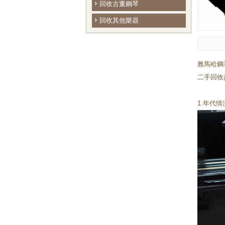
回收古董鋼琴
回收其他樂器
雅馬哈鋼
二手回收
1.年代