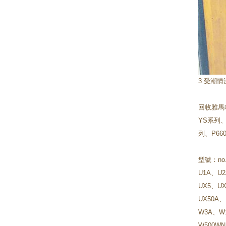
3.受潮情
回收雅馬
YS系列
列
、
P6
型號：no.
U1A、U
UX5、UX
UX50A、
W3A、W
W500W