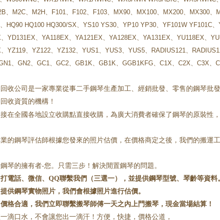
B、M2C、M2H、F101、F102、F103、MX90、MX100、MX200、MX300、M
L、HQ90 HQ100 HQ300/SX、YS10 YS30、YP10 YP30、YF101W YF101C、
X、
YD131EX、
YA118EX、YA121EX、YA128EX、
YA131EX、
YU118EX、YU
X、YZ119、YZ122、YZ132、
YUS1、
YUS3、
YUS5、
RADIUS121、
RADIUS
、GN1、GN2、GC1、GC2、
GB1K、
GB1K、G
GB1KFG、C1X、
C2X、
C3X、
琴回收公司是一家專業從事二手鋼琴生產加工、經銷批發、零售的鋼琴批
琴回收資質的機構！
直接在全國各地設立收購點直接收購，為廣大消費者確保了鋼琴的原裝性
專業的鋼琴評估師根據您發來的照片估價，在價格商定之後，我們的搬運
置鋼琴的擁有者
-您。只需三步！解決閒置鋼琴的問題。
：打電話、微信、
QQ聯繫我們（三選一），並提供鋼琴型號、琴齡等資料
：提供鋼琴實物照片，我們會根據照片進行估價。
：價格合適，我們立即聯繫搬琴師傅一天之內上門搬琴，現金當場結算！
您一滴口水，不會讓您出一滴汗！方便，快捷，價格公道，