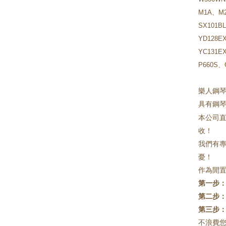
M1A、M2
SX101B
YD128E
YC131E
P660S
樂人鋼
具有鋼
本公司
收！
我們有
憂！
作為閒
第一步
第二步
第三步
不浪費