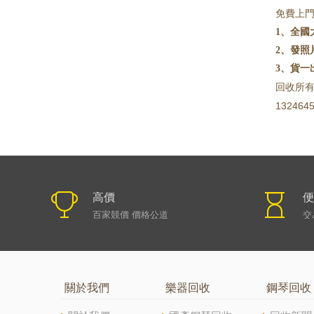
免費上
1、全國
2、發照
3、貨
回收所
1
3246
高價
便
百家競價 價格公道
交
關於我們
樂器回收
鋼琴回收