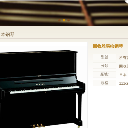
日本钢琴
回收雅馬哈鋼琴
型號
所有
分類
回收
產地:
日本
規格
121c