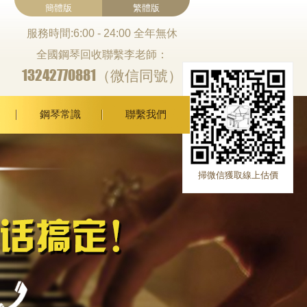
簡體版
繁體版
服務時間:6:00 - 24:00 全年無休
全國鋼琴回收聯繫李老師：
13242770881（微信同號）
鋼琴常識
聯繫我們
掃微信獲取線上估價