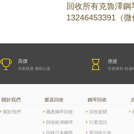
回收所有克魯澤
鋼
13246453391（
高價
便捷
百家競價 價格公道
交易便利 節省
關於我們
樂器回收
鋼琴回收
關於我們
國產鋼琴回收
回收新聞
回收歐洲鋼琴
行業資訊
回收日本鋼琴
琴回收公告