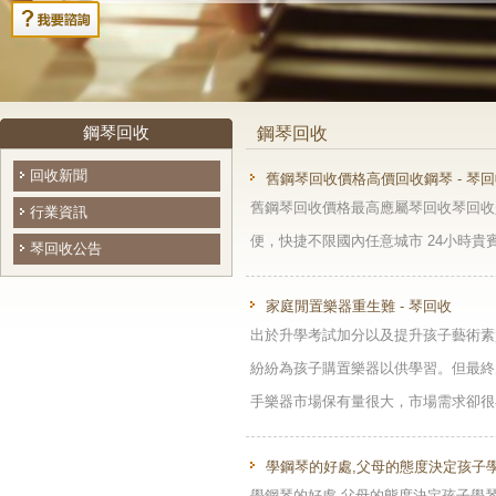
鋼琴回收
鋼琴回收
回收新聞
舊鋼琴回收價格高價回收鋼琴 - 琴
舊鋼琴回收價格最高應屬琴回收琴回收
行業資訊
便，快捷不限國內任意城市 24小時貴賓專
琴回收公告
家庭閒置樂器重生難 - 琴回收
出於升學考試加分以及提升孩子藝術素
紛紛為孩子購置樂器以供學習。但最終
手樂器市場保有量很大，市場需求卻很小
學鋼琴的好處,父母的態度決定孩子學
學鋼琴的好處,父母的態度決定孩子學