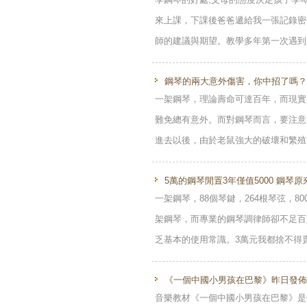
來上課，下課後爸爸遞給我一張記錄密
師的建議與期望。教學多年第一次遇到..
鋼琴的兩大意外傷害，你中招了嗎？ 
一架鋼琴，理論壽命可達百年，而現實
難免總有意外。而對鋼琴而言，要注意
進去以後，由於老鼠強大的破壞和繁殖能
5萬的鋼琴閒置3年僅值5000 鋼琴原
一架鋼琴，88個琴鍵，264根琴弦，
架鋼琴，而專業的鋼琴調律師卻不足百
乏基本的使用常識。3萬元我都捨不得賣，
《一個中國小男孩在巴黎》昨日發佈 
音樂教材《一個中國小男孩在巴黎》是