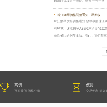
球產銷規模第一地位。發力“一帶一路”，珠
珠江鋼琴價格調整通知 - 琴回收
珠江鋼琴價格調整通知 致尊敬的珠江
有61載，珠江鋼琴人始終秉承著“造
高性價比的鋼琴產品。在此，我們鄭重承
高價
便捷
百家競價 價格公道
交易便利 節省