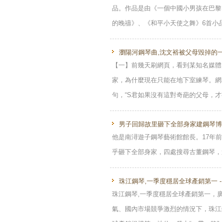
品。作品是由《一個中國小男孩在巴黎
的晚禱》、《和平小天使之舞》6首小品
瀏陽河鋼琴曲,沈文裕被父母毀掉的一生
【一】前幾天刷網頁，看到某知名媒體
家，為什麼現在只能在地下室練琴。網
句，“S君如果沒有這對奇葩的父母，才有
男子回歸故里砸下全部身家建鋼琴博
他是南潯遊子鋼琴藝術館館長。17年
乎砸下全部身家，四處搜尋古董鋼琴，
珠江鋼琴,一季度穩居全球產銷第一 -
珠江鋼琴,一季度穩居全球產銷第一，
氣、國內市場競爭激烈的情況下，珠江